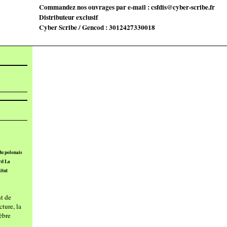
Commandez nos ouvrages par e-mail : csfdis@cyber-scribe.fr
Distributeur exclusif
Cyber Scribe / Gencod : 3012427330018
du polonais
rd La
itut
t de
ture, la
èbre