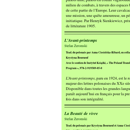
milieu de combats, à travers des espaces 
de cette partie de l’Europe. Leur cavalca
une mission, une quête amoureuse, un pé
initiatique. Par Henryk Sienkiewicz, pri
de littérature 1905.
L'Avant-printemps
Stefan Żeromski
Trad. du polonais par Anna Ciesielska-Ribard, en colla
Krystyna Bourneuf
Avec le soutien de Instytut Książki, « The Poland Trans
Program », 978-2-919589-05-0
L’Avant-printemps
, paru en 1924, est le 
majeur des lettres polonaises du XXe siè
Disponible dans toutes les grandes langue
paraît aujourd’hui en français pour la pr
fois dans son intégralité.
La Beauté de vivre
Stefan Żeromski
Trad. du polonais par Krystyna Bourneuf et Anna Ciesi