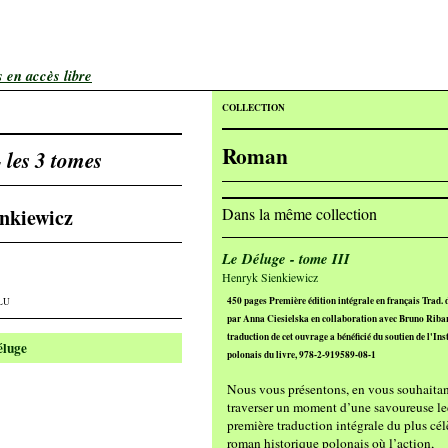
s en accès libre
COLLECTION
Roman
 les 3 tomes
Dans la même collection
nkiewicz
Le Déluge - tome III
Henryk Sienkiewicz
450 pages Première édition intégrale en français Trad. 
ELU
par Anna Ciesielska en collaboration avec Bruno Riba
traduction de cet ouvrage a bénéficié du soutien de l'Inst
éluge
polonais du livre, 978-2-919589-08-1
Nous vous présentons, en vous souhaitan
traverser un moment d’une savoureuse lec
première traduction intégrale du plus cél
roman historique polonais où l’action,