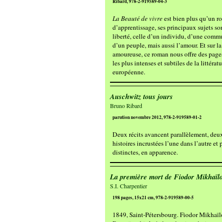
Ribard, 978-2-919589-04-3
La Beauté de vivre
est bien plus qu’un 
d’apprentissage, ses principaux sujets son
liberté, celle d’un individu, d’une comm
d’un peuple, mais aussi l’amour. Et sur l
amoureuse, ce roman nous offre des page
les plus intenses et subtiles de la littérat
européenne.
Auschwitz tous jours
Bruno Ribard
parution novembre 2012, 978-2-919589-01-2
Deux récits avancent parallèlement, deu
histoires incrustées l’une dans l’autre et 
distinctes, en apparence.
La première mort de Fiodor Mikhaïlo
S.I. Charpentier
198 pages, 15x21 cm, 978-2-919589-00-5
1849, Saint-Pétersbourg. Fiodor Mikhaïl