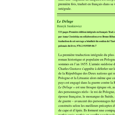
première fois, traduit en français dans sa
intégrale.
Le Déluge
Henryk Sienkiewicz
533 pages Première édition intégrale en français Trad. 
par Anna Ciesielska en collaboration avec Bruno Riba
traduction de cet ouvrage a bénéficié du soutien de l'Inst
polonais du livre, 978-2-919589-06-7
La première traduction intégrale du plus
roman historique et populaire en Pologn
sommes en l’an 1655. L’armée suédoise 
Charles Gustave s’apprête à déferler sur le
de la République des Deux nations qui ré
Pologne et la Lituanie alors même que ce
pays est engagé dans la guerre contre la 
Le Déluge
» est une fresque épique où, a
des personnages réels– le roi de Pologne
épouse française, le monarque de Suède, 
de guerre – avancent des personnages fict
construits selon les meilleurs préceptes 
de cape et d’épée. Ils forment une compa
parfois unie, parfois en conflit vagabond