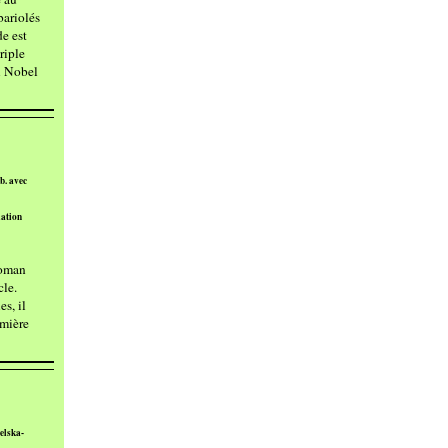
bariolés
de est
riple
x Nobel
b. avec
lation
roman
cle.
s, il
emière
elska-