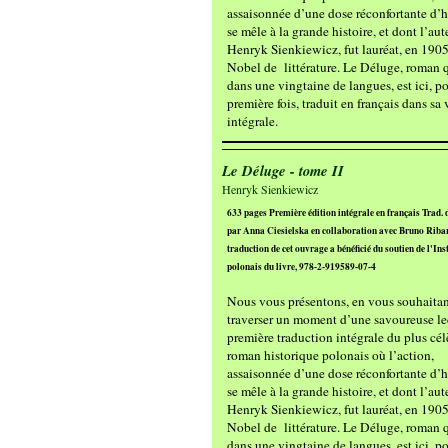
assaisonnée d’une dose réconfortante d’
se mêle à la grande histoire, et dont l’aut
Henryk Sienkiewicz, fut lauréat, en 1905
Nobel de littérature. Le Déluge, roman q
dans une vingtaine de langues, est ici, po
première fois, traduit en français dans sa
intégrale.
Le Déluge - tome II
Henryk Sienkiewicz
633 pages Première édition intégrale en français Trad. 
par Anna Ciesielska en collaboration avec Bruno Riba
traduction de cet ouvrage a bénéficié du soutien de l'Inst
polonais du livre, 978-2-919589-07-4
Nous vous présentons, en vous souhaitan
traverser un moment d’une savoureuse lec
première traduction intégrale du plus cél
roman historique polonais où l’action,
assaisonnée d’une dose réconfortante d’
se mêle à la grande histoire, et dont l’aut
Henryk Sienkiewicz, fut lauréat, en 1905
Nobel de littérature. Le Déluge, roman q
dans une vingtaine de langues, est ici, po