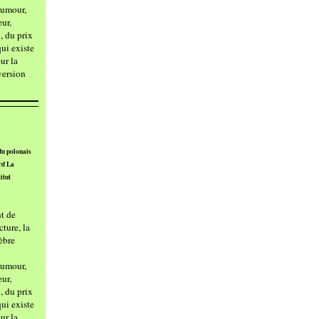
humour,
eur,
, du prix
ui existe
ur la
 version
du polonais
rd La
itut
t de
ture, la
èbre
humour,
eur,
, du prix
ui existe
ur la