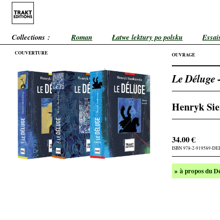
Collections :
Roman
Łatwe lektury po polsku
Essai
COUVERTURE
OUVRAGE
Le Déluge -
Henryk Sie
34.00 €
ISBN 978-2-919589-D
»
à propos du D