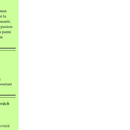
roman
t la
unauté,
a passion
s parmi
ure
x
pourtant
vitch
ovitch