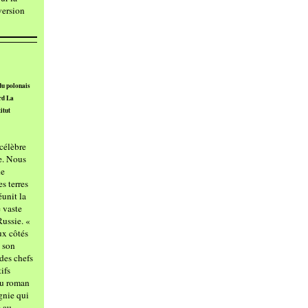
 version
du polonais
rd La
itut
 célèbre
e. Nous
de
s terres
unit la
 vaste
Russie. «
ux côtés
, son
des chefs
ifs
du roman
gnie qui
e au